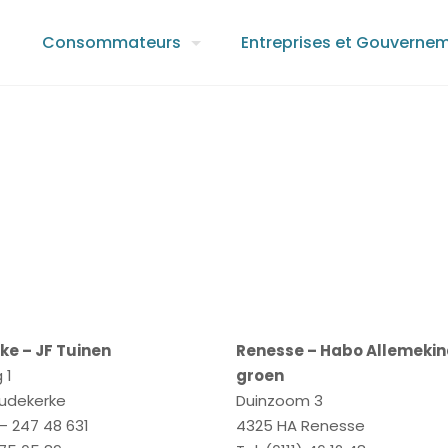
Consommateurs
Entreprises et Gouverne
e – JF Tuinen
Renesse – Habo Allemekin
 1
groen
oudekerke
Duinzoom 3
 – 247 48 631
4325 HA Renesse